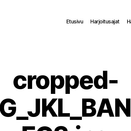
Etusivu
Harjoitusajat
H
cropped-
G_JKL_BA