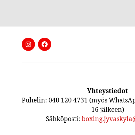
Boxing
Boxing
Jyväskylä
Jyväskylä
Instagramissa
Facebookissa
Yhteystiedot
Puhelin: 040 120 4731 (myös WhatsAp
16 jälkeen)
Sähköposti:
boxing.jyvaskyl