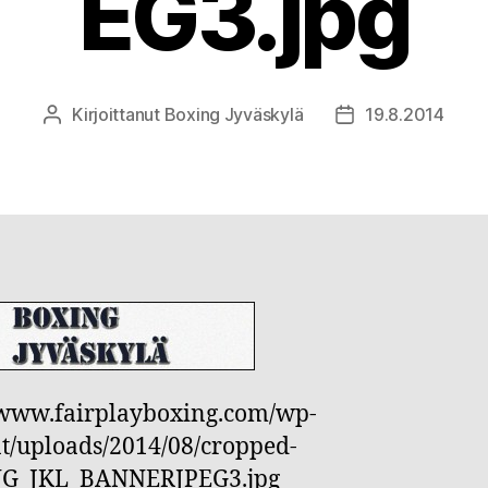
EG3.jpg
Kirjoittanut
Boxing Jyväskylä
19.8.2014
Kirjoittaja
Julkaisupäivämää
/www.fairplayboxing.com/wp-
t/uploads/2014/08/cropped-
G_JKL_BANNERJPEG3.jpg