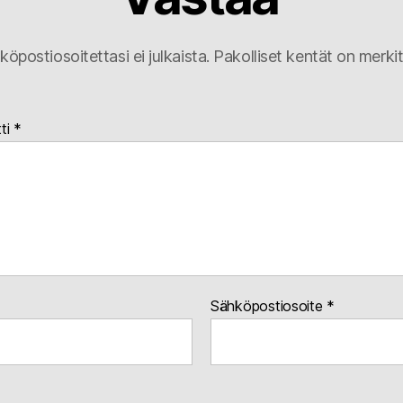
köpostiosoitettasi ei julkaista.
Pakolliset kentät on merki
ti
*
Sähköpostiosoite
*