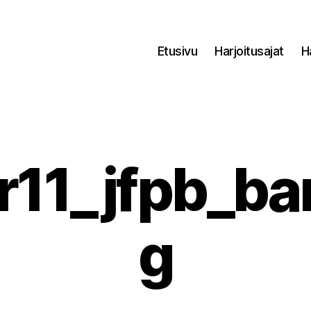
Etusivu
Harjoitusajat
H
11_jfpb_ba
g