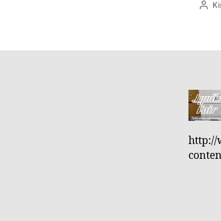
Ki
Kirjo
http:/
conten