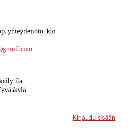
p, yhteydenotot klo
a@gmail.com
eilytila
Jyväskylä
Kirjaudu sisään