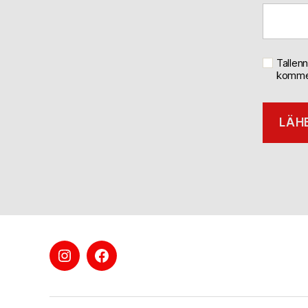
Tallen
kommen
Boxing
Boxing
Jyväskylä
Jyväskylä
Instagramissa
Facebookissa