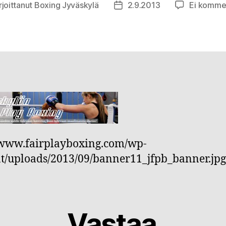
rjoittanut
Boxing Jyväskylä
2.9.2013
Ei komme
ittaja
Julkaisupäivämäärä
/www.fairplayboxing.com/wp-
t/uploads/2013/09/banner11_jfpb_banner.jpg
Vastaa